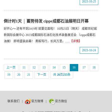
2023-10-25
倒计时1天 │ 蓄势待发 cippe成都石油展明日开幕
好开心～ 还有不到24小时 就要见面啦！ 10月25日（明天） 成都世纪城
新国际会展中心 2023成都国际石油石化技术装备展览会 （cippe成都石
油展） 即将盛装启幕！ 勇毅笃行，长风万里。......
【详情】
2023-10-24
上一页
11
12
13
14
15
16
17
18
19
20
21
下一页
共
26
页
255
条
联系我们
|
官方微博
|
官方微信