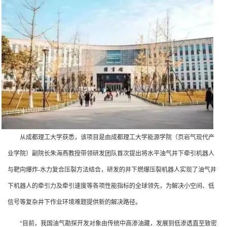
从成都理工大学获悉，该项目是由成都理工大学能源学院（页岩气现代产
业学院）副院长朱海燕教授带领研发团队首次提出将水平油气井下牵引机器人
与靶向爆炸-水力复合压裂方法结合，研发的井下燃爆压裂机器人实现了油气井
下机器人的牵引力及牵引速度等各项性能指标的全球领先，为解决小空间、低
信号等复杂井下作业环境难题提供新的解决路径。
“目前，我国油气勘探开发对象由传统中高渗油藏，发展到低渗透直至致密