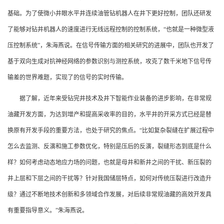
基础。为了使微小井眼水平井连续油管钻机器人在井下更好控制，团队还研发
了能够对钻井机器人的速度进行无线远程控制的控制系统，“也就是一种微型液
压控制系统”，朱海燕说。在信号传输方面的相关研究的进展中，团队也开发了
基于双向生成对抗神经网络的参数识别与测控系统，攻克了数千米地下信号传
输差的世界难题，实现了的信号的实时传输。
据了解，近年来受钻完井技术及井下智能作业装备的进步影响，在非常规
油藏开发方面，为达到增产和提高采收率的目的，水平井的开采方式已经是替
换原有开发手段的重要方法，也处于研究的焦点。“比如复杂裂缝在扩展过程中
怎么去监测、反演和施工参数优化，特别是压后的反演，裂缝形态到底是什么
样？如何考虑动态地应力场的问题，也就是母井和新井之间的干扰、新压裂的
井上层和下层之间的干扰等？针对我国储层特点，如何对传统压裂进行改造升
级？通过不断地技术创新和多领域合作发展，对后续非常规油藏的高效开发具
有重要指导意义。”朱海燕说。