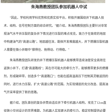
朱海燕教授团队参加机器人中试
“因此，学校利用学科优势和优质实验平台，积极开展围绕井下机器人技
术、结构、信号控制方面的综合研究。”据介绍，朱海燕教授团队主要针对非常
规油气水平井压裂的复杂井下情况进行压裂的难点攻克，致力于在致密的地层
中构建油气的“高速公路”。地层越往深，勘探开发难度越大，井下燃爆压裂机器
人需要在微小井眼中“撑得住、拖得动、行得稳。”
朱海燕教授团队研发的井下燃爆压裂机器人能够携带连续油管安全高效往
返狭小井下，打通“高速路线”；其在尽可能大的牵引力下，能够携带更多的燃爆
剂，形成破碎带，创造多个“高速路口”；也能在超高温高压下控制其灵敏返回的
同时，进行水力压裂，扩大“高速公路”的范围。为实现储层的充分改造、提高油
气开采率提供了新的思路。
据介绍，团队首创的复杂井筒自适应井下牵引机器人结构，攻克了12cm直
径狭小空间设计的世界难题，为机器人实现更大的牵引力、稳定控制提供必要