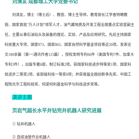
刘清友 成都理工大学党委书记
刘清友，博士（博士后）、教授、博士生导师，教育部长江学者特聘教
授、国家首批“万人计划”领军人才，油气藏地质及开发工程全国重点实验室副主
任，主要从事石油钻头及装备的理论、实验、产品及应用研究。先后主持国家
科技重大专项、国家973、国家863、国家自然科学基金项目等近20项。发表论
文180余篇（第一/通讯作者125篇），授权发明专利66件（美国专利7件、加拿大
专利3件），出版专著6部，制订标准2项。获国家科技进步特等奖1项、国家科
技进步二等奖2项、省部级科技一等奖8项；并获首届全国创新争先奖、中国工
程院光华工程科技奖、何梁何利基金科学与科技进步奖等。
演讲主题
页岩气超长水平井钻完井机器人研究进展
① 钻井机器人
② 连续油管作业机器人