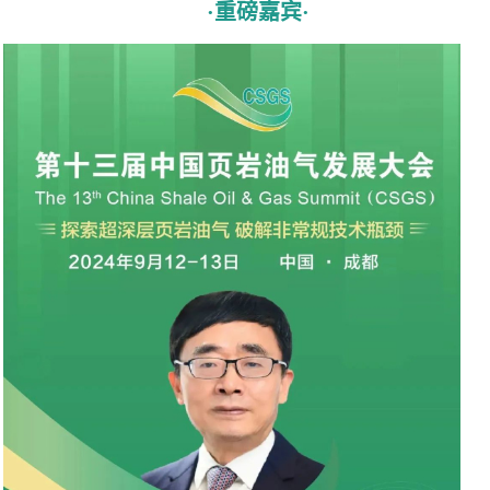
·重磅嘉宾·