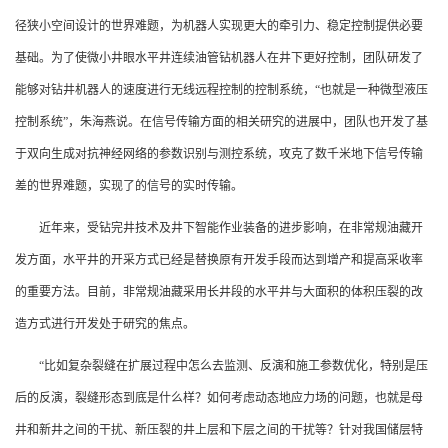
径狭小空间设计的世界难题，为机器人实现更大的牵引力、稳定控制提供必要
基础。为了使微小井眼水平井连续油管钻机器人在井下更好控制，团队研发了
能够对钻井机器人的速度进行无线远程控制的控制系统，“也就是一种微型液压
控制系统”，朱海燕说。在信号传输方面的相关研究的进展中，团队也开发了基
于双向生成对抗神经网络的参数识别与测控系统，攻克了数千米地下信号传输
差的世界难题，实现了的信号的实时传输。
近年来，受钻完井技术及井下智能作业装备的进步影响，在非常规油藏开
发方面，水平井的开采方式已经是替换原有开发手段而达到增产和提高采收率
的重要方法。目前，非常规油藏采用长井段的水平井与大面积的体积压裂的改
造方式进行开发处于研究的焦点。
“比如复杂裂缝在扩展过程中怎么去监测、反演和施工参数优化，特别是压
后的反演，裂缝形态到底是什么样？如何考虑动态地应力场的问题，也就是母
井和新井之间的干扰、新压裂的井上层和下层之间的干扰等？针对我国储层特